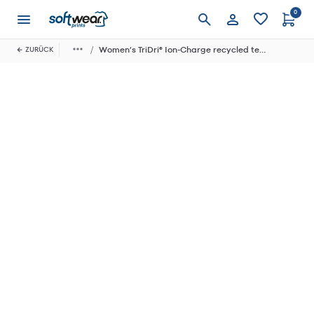
0
Anmelden
Women’s TriDri® Ion-Charge recycled textured tee
ZURÜCK