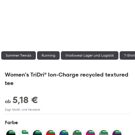
Sommer Trends
Running
Workwear Lager und Logistik
T-Shir
Women’s TriDri® Ion-Charge recycled textured
tee
5,18 €
ab
Zzgl. MwSt. und Versand
Farbe
NEW
NEW
NEW
NEW
NEW
NEW
NEW
NEW
NEW