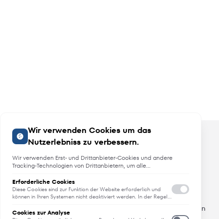
Wir verwenden Cookies um das
Nutzerlebniss zu verbessern.
Wir verwenden Erst- und Drittanbieter-Cookies und andere
Tracking-Technologien von Drittanbietern, um alle
Funktionalitäten der Website zu bieten, das Benutzererlebnis an
Sie anzupassen, Analysen durchzuführen und personalisierte
Erforderliche Cookies
Angebote, Neuheiten und Trends
Werbung über unsere Websites, Apps und Newsletter im
Diese Cookies sind zur Funktion der Website erforderlich und
Internet und über Social-Media-Plattformen bereitzustellen. Zu
können in Ihren Systemen nicht deaktiviert werden. In der Regel
werden diese Cookies nur als Reaktion auf von Ihnen getätigte
diesem Zweck erfassen wir Informationen zum Benutzer, dem
Erfahren Sie als erstes von Neuheiten, Trends und aktuellen
Aktionen gesetzt, die einer Dienstanforderung entsprechen, wie
Browsing-Verhalten und zum verwendeten Gerät.
Cookies zur Analyse
Angeboten.
etwa dem Festlegen Ihrer Datenschutzeinstellungen, dem