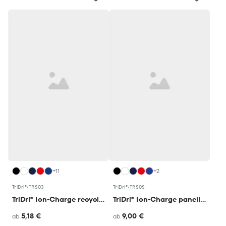
+11
+2
TriDri®
•
TR503
TriDri®
•
TR505
TriDri® Ion-Charge recycled textured tee
TriDri® Ion-Charge panelled polo
5,18 €
9,00 €
ab
ab