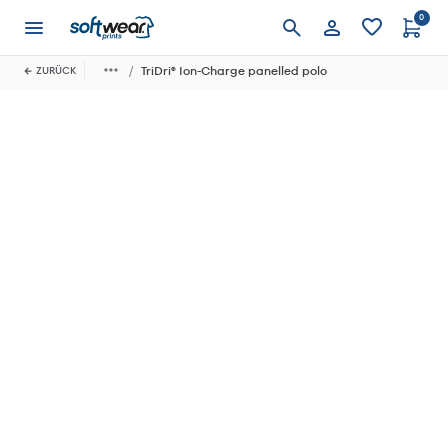
0
Anmelden
TriDri® Ion-Charge panelled polo
ZURÜCK