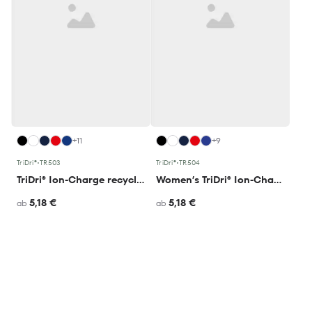
+11
+9
TriDri®
•
TR503
TriDri®
•
TR504
TriDri® Ion-Charge recycled textured tee
Women’s TriDri® Ion-Charge recycled textured tee
5,18 €
5,18 €
ab
ab