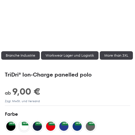
Branche Industrie
Workwear Lager und Logistik
More than 3XL
TriDri® Ion-Charge panelled polo
9,00 €
ab
Zzgl. MwSt. und Versand
Farbe
NEW
NEW
NEW
NEW
NEW
NEW
NEW