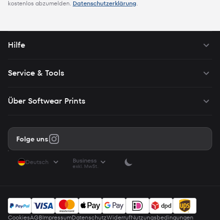
kostenlos abzumelden.
Datenschutzerklärung
.
Hilfe
Service & Tools
Über Softwear Prints
Folge uns
Business
Deutsch
exkl. MwSt.
Cookies
AGB
Impressum
Datenschutz
Widerruf
Nutzungsbedingungen