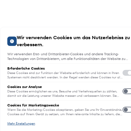
Wir verwenden Cookies um das Nutzerlebniss zu
verbessern.
Wir verwenden Erst- und Drittanbieter-Cookies und andere Tracking-
Technologien von Drittanbietern, um alle Funktionalitäten der Website zu
bieten, das Benutzererlebnis an Sie anzupassen, Analysen durchzuführen
und personalisierte Werbung über unsere Websites, Apps und Newsletter i
Erforderliche Cookies
Internet und über Social-Media-Plattformen bereitzustellen. Zu diesem
Diese Cookies sind zur Funktion der Website erforderlich und können in Ihren
Zweck erfassen wir Informationen zum Benutzer, dem Browsing-Verhalten
Systemen nicht deaktiviert werden. In der Regel werden diese Cookies nur als
Reaktion auf von Ihnen getätigte Aktionen gesetzt, die einer
und zum verwendeten Gerät.
Dienstanforderung entsprechen, wie etwa dem Festlegen Ihrer
Cookies zur Analyse
Datenschutzeinstellungen, dem Anmelden oder dem Ausfüllen von
Diese Cookies ermöglichen es uns, Besuche und Verkehrsquellen zu zählen,
Formularen. Sie können Ihren Browser so einstellen, dass diese Cookies
damit wir die Leistung unserer Website messen und verbessern können. Sie
blockiert oder Sie über diese Cookies benachrichtigt werden. Einige Bereiche
unterstützen uns bei der Beantwortung der Fragen, welche Seiten am
der Website funktionieren dann aber nicht. Diese Cookies speichern keine
beliebtesten sind, welche am wenigsten genutzt werden und wie sich
Cookies für Marketingzwecke
E
personenbezogenen Daten.
Besucher auf der Website bewegen. Alle von diesen Cookies erfassten
Wenn Sie die Marketing-Cookies akzeptieren, geben Sie uns Ihr Einverständnis,
Informationen werden aggregiert und sind deshalb anonym. Wenn Sie diese
Cookies auf Ihrem Gerät zu setzen, um Ihnen relevante Inhalte zu liefern, die
Cookies nicht zulassen, können wir nicht wissen, wann Sie unsere Website
Ihren Interessen entsprechen. Diese Cookies können von uns oder unseren
besucht haben.
Werbepartnern auf unserer Website bereitgestellt werden, um ein Profil Ihrer
Mehr Einstellungen
Interessen zu erstellen und Ihnen relevante Inhalte auf unserer und auf