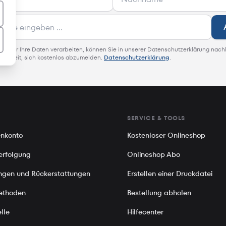
 wie wir Ihre Daten verarbeiten, können Sie in unserer Datenschutzerklärung nach
glichkeit, sich kostenlos abzumelden.
Datenschutzerklärung
.
SERVICE & TOOLS
nkonto
Kostenloser Onlineshop
erfolgung
Onlineshop Abo
gen und Rückerstattungen
Erstellen einer Druckdatei
ethoden
Bestellung abholen
lle
Hilfecenter