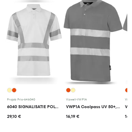
Projob Prio
•
646040
Vizwell
•
VWP1A
Vizwe
6040 SIGNALISATIE POLO EN ISO 20471 KLASSE 3
VWP1A Coolpass UV 50+, Poloshirt
VWP
29,10 €
16,19 €
14,