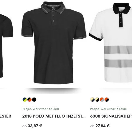
Projob Workwear
•
642018
Projob Workwear
•
646008
ESTER
2018 POLO MET FLUO INZETSTUKKEN
33,87 €
27,84 €
ab
ab