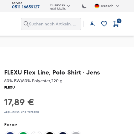
Service
Business
Deutsch
0511 16659127
exkl. MwSt.
0
Anmelden
FLEXU Flex Line, Polo-Shirt · Jens
50% BW/50% Polyester,220 g
FLEXU
17,89 €
Zzgl. MwSt. und Versand
Farbe