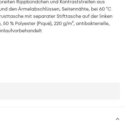
 breiten Rippbündchen und Kontraststreifen aus
nd den Ärmelabschlüssen, Seitennähte, bei 60 °C
usttasche mit separater Stifttasche auf der linken
 50 % Polyester (Piqué), 220 g/m², antibakterielle,
einlaufvorbehandelt