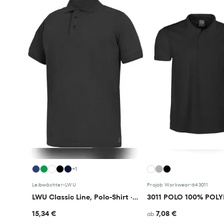
+1
Leibwächter
•
LWU
Projob Workwear
•
643011
LWU Classic Line, Polo-Shirt · Andi
3011 POLO 100% POLY
15,34 €
7,08 €
ab