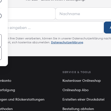
 wie wir Ihre Daten verarbeiten, können Sie in unserer Datenschutzerklärung nach
glichkeit, sich kostenlos abzumelden.
Datenschutzerklärung
.
SERVICE & TOOLS
nkonto
Kostenloser Onlineshop
erfolgung
Onlineshop Abo
gen und Rückerstattungen
Erstellen einer Druckdatei
ethoden
Bestellung abholen