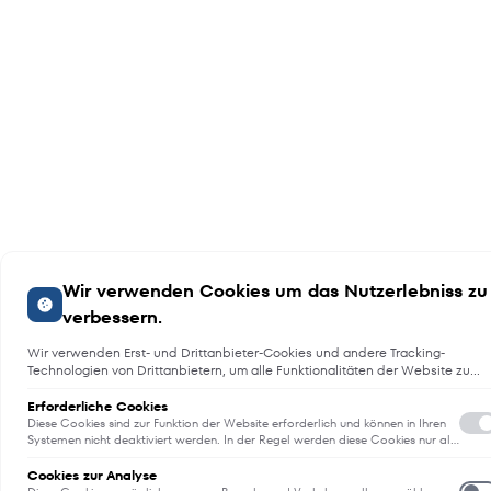
Wir verwenden Cookies um das Nutzerlebniss zu
verbessern.
Wir verwenden Erst- und Drittanbieter-Cookies und andere Tracking-
Technologien von Drittanbietern, um alle Funktionalitäten der Website zu
bieten, das Benutzererlebnis an Sie anzupassen, Analysen durchzuführen
und personalisierte Werbung über unsere Websites, Apps und Newsletter i
Erforderliche Cookies
Internet und über Social-Media-Plattformen bereitzustellen. Zu diesem
Diese Cookies sind zur Funktion der Website erforderlich und können in Ihren
Zweck erfassen wir Informationen zum Benutzer, dem Browsing-Verhalten
Systemen nicht deaktiviert werden. In der Regel werden diese Cookies nur als
Reaktion auf von Ihnen getätigte Aktionen gesetzt, die einer
und zum verwendeten Gerät.
E
Dienstanforderung entsprechen, wie etwa dem Festlegen Ihrer
Cookies zur Analyse
Datenschutzeinstellungen, dem Anmelden oder dem Ausfüllen von