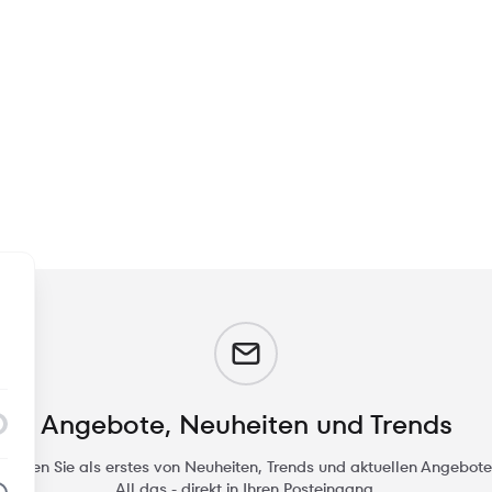
m
Angebote, Neuheiten und Trends
rfahren Sie als erstes von Neuheiten, Trends und aktuellen Angebote
All das - direkt in Ihren Posteingang.