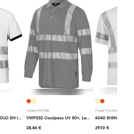
Vizwell
•
VWPS32
Projob Prio
•
646040
6008 SIGNALISATIEPOLO EN ISO 20471 KLASSE 2
VWPS32 Coolpass UV 50+, Langarm-Poloshirt
28,86 €
29,10 €