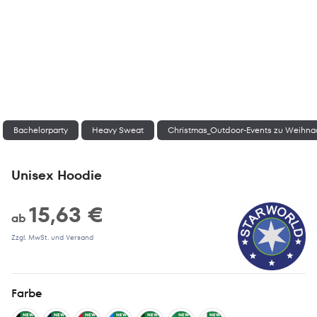
Bachelorparty
Heavy Sweat
Christmas_Outdoor-Events zu Weihn
Unisex Hoodie
15,63 €
ab
Zzgl. MwSt. und Versand
Farbe
NEW
NEW
NEW
NEW
NEW
NEW
NEW