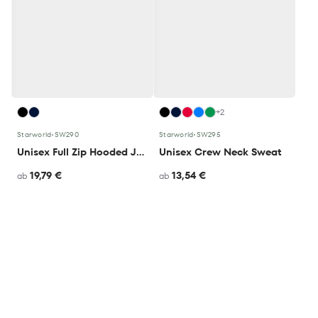
+2
Starworld
•
SW290
Starworld
•
SW295
Unisex Full Zip Hooded Jacket
Unisex Crew Neck Sweat
19,79 €
13,54 €
ab
ab