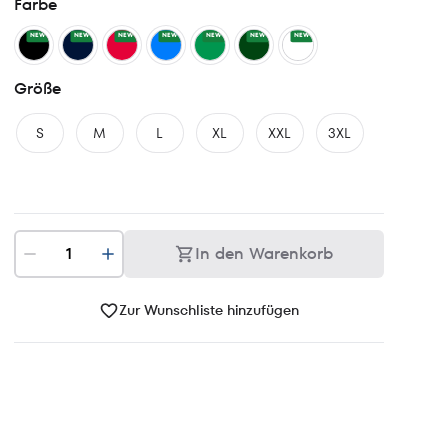
Farbe
NEW
NEW
NEW
NEW
NEW
NEW
NEW
Größe
S
M
L
XL
XXL
3XL
In den Warenkorb
Zur Wunschliste hinzufügen