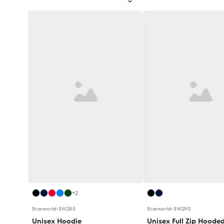
+2
Starworld
•
SW285
Starworld
•
SW290
Unisex Hoodie
Unisex Full Zip Hoode