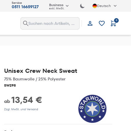
Service
Business
Deutsch
0511 16659127
exkl. MwSt.
0
Anmelden
Unisex Crew Neck Sweat
75% Baumwolle / 25% Polyester
SW295
13,54 €
ab
Zzgl. MwSt. und Versand