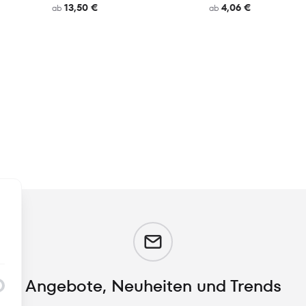
13,50 €
4,06 €
ab
ab
m
Angebote, Neuheiten und Trends