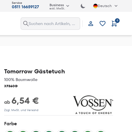
Service
Business
Deutsch
0511 16659127
exkl. MwSt.
0
Anmelden
Tomorrow Gästetuch
100% Baumwolle
XF360G
6,54 €
ab
Zzgl. MwSt. und Versand
Farbe