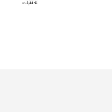
3,44 €
ab