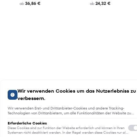
36,86 €
24,32 €
ab
ab
Wir verwenden Cookies um das Nutzerlebniss zu
verbessern.
Wir verwenden Erst- und Drittanbieter-Cookies und andere Tracking-
Technologien von Drittanbietern, um alle Funktionalitäten der Website zu
bieten, das Benutzererlebnis an Sie anzupassen, Analysen durchzuführen
und personalisierte Werbung über unsere Websites, Apps und Newsletter i
Erforderliche Cookies
Internet und über Social-Media-Plattformen bereitzustellen. Zu diesem
Diese Cookies sind zur Funktion der Website erforderlich und können in Ihren
Zweck erfassen wir Informationen zum Benutzer, dem Browsing-Verhalten
Systemen nicht deaktiviert werden. In der Regel werden diese Cookies nur als