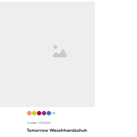
+8
Vossen
•
XF360W
Tomorrow Waschhandschuh