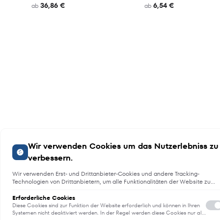
36,86 €
6,54 €
ab
ab
Wir verwenden Cookies um das Nutzerlebniss zu
verbessern.
Wir verwenden Erst- und Drittanbieter-Cookies und andere Tracking-
Technologien von Drittanbietern, um alle Funktionalitäten der Website zu
bieten, das Benutzererlebnis an Sie anzupassen, Analysen durchzuführen
und personalisierte Werbung über unsere Websites, Apps und Newsletter i
Erforderliche Cookies
Internet und über Social-Media-Plattformen bereitzustellen. Zu diesem
Diese Cookies sind zur Funktion der Website erforderlich und können in Ihren
Zweck erfassen wir Informationen zum Benutzer, dem Browsing-Verhalten
Systemen nicht deaktiviert werden. In der Regel werden diese Cookies nur als