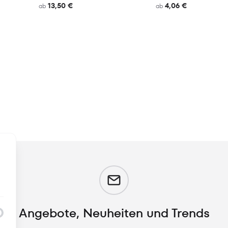
13,50 €
4,06 €
ab
ab
m
Angebote, Neuheiten und Trends