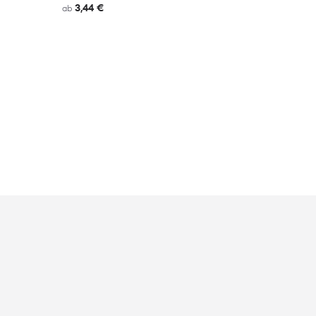
3,44 €
ab