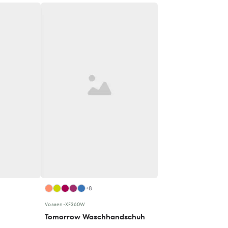
+8
Vossen
•
XF360W
Tomorrow Waschhandschuh