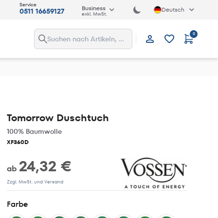
Service
Business
Deutsch
0511 16659127
exkl. MwSt.
0
Anmelden
Tomorrow Duschtuch
100% Baumwolle
XF360D
24,32 €
ab
Zzgl. MwSt. und Versand
Farbe