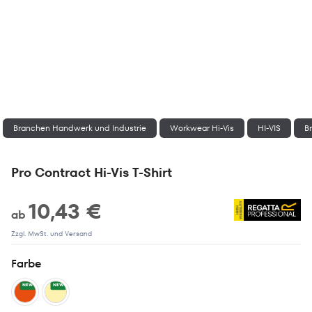
Branchen Handwerk und Industrie
Workwear Hi-Vis
HI-VIS
Br
Pro Contract Hi-Vis T-Shirt
10,43 €
ab
Zzgl. MwSt. und Versand
Farbe
NEW
NEW