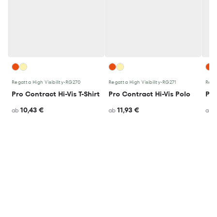
Regatta High Visibility
•
RG270
Regatta High Visibility
•
RG271
Regat
Pro Contract Hi-Vis T-Shirt
Pro Contract Hi-Vis Polo
10,43 €
11,93 €
ab
ab
ab