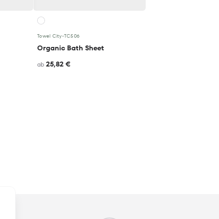
Towel City
•
TC506
Organic Bath Sheet
25,82 €
ab