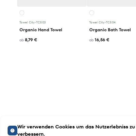
Towel City
•
TC503
Towel City
•
TC504
Organic Hand Towel
Organic Bath Towel
8,79 €
16,56 €
ab
ab
Wir verwenden Cookies um das Nutzerlebniss zu
verbessern.