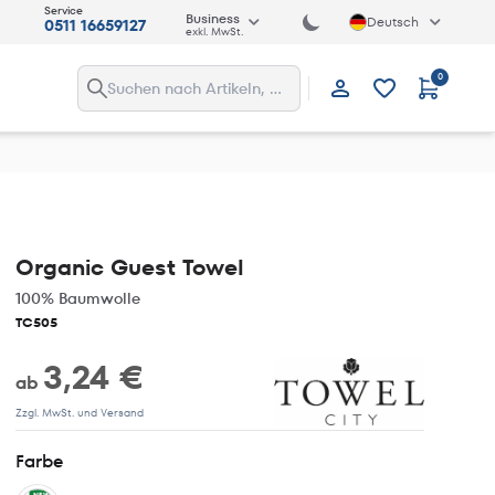
Service
Business
Deutsch
0511 16659127
exkl. MwSt.
0
Anmelden
Organic Guest Towel
100% Baumwolle
TC505
3,24 €
ab
Zzgl. MwSt. und Versand
Farbe