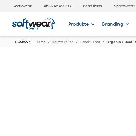
Workwear
Abi & Abschluss
Bandshirts
Sportswear
Produkte
Branding
Home
Heimtextilien
Handtücher
Organic Guest T
ZURÜCK