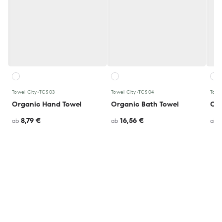
Towel City
•
TC503
Towel City
•
TC504
Towe
Organic Hand Towel
Organic Bath Towel
Org
8,79 €
16,56 €
ab
ab
ab