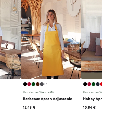
+7
+6
Link Kitchen Wear
•
X979
Link Kitchen Wear
•
X994
Barbecue Apron Adjustable
Hobby Apron - EU 
12,48 €
15,84 €