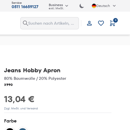
Service
Business
Deutsch
0511 16659127
exkl. MwSt.
0
Anmelden
Jeans Hobby Apron
80% Baumwolle / 20% Polyester
X990
13,04 €
Zzgl. MwSt. und Versand
Farbe