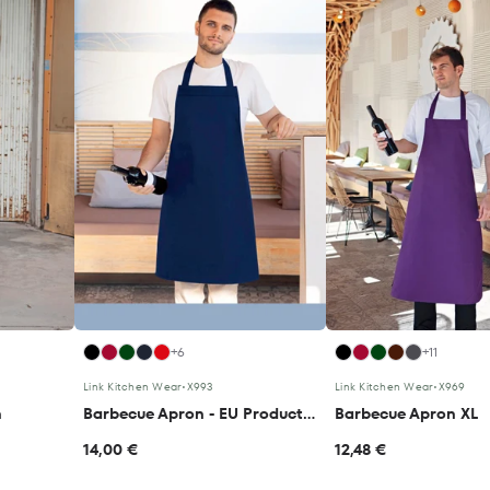
+6
+11
Link Kitchen Wear
•
X993
Link Kitchen Wear
•
X969
n
Barbecue Apron - EU Production
Barbecue Apron XL
14,00 €
12,48 €