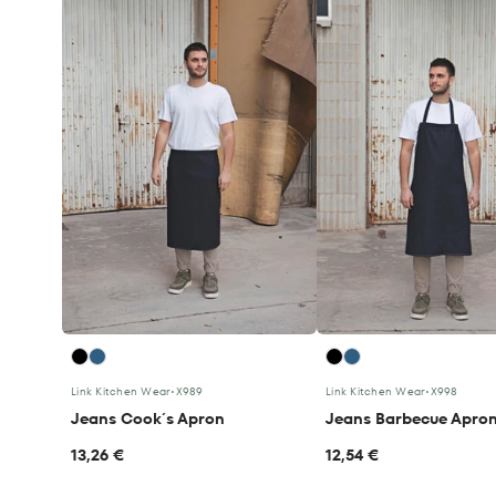
Link Kitchen Wear
•
X989
Link Kitchen Wear
•
X998
Jeans Cook´s Apron
Jeans Barbecue Apro
13,26 €
12,54 €