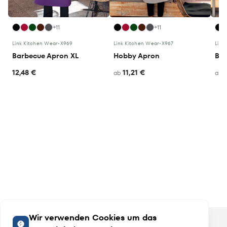
+11
+11
Link Kitchen Wear
•
X969
Link Kitchen Wear
•
X967
Link
Barbecue Apron XL
Hobby Apron
Bar
12,48 €
11,21 €
ab
ab
Wir verwenden Cookies um das