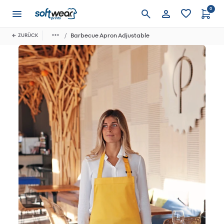
0
Anmelden
Barbecue Apron Adjustable
ZURÜCK