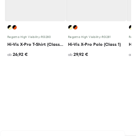
Regatta High Visibility
•
RG280
Regatta High Visibility
•
RG281
Regat
Hi-Vis X-Pro T-Shirt (Class 1)
Hi-Vis X-Pro Polo (Class 1)
26,92 €
29,92 €
ab
ab
ab