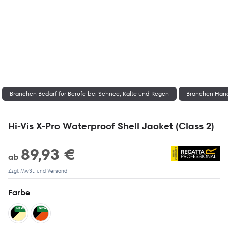
Branchen Bedarf für Berufe bei Schnee, Kälte und Regen
Branchen Hand
Hi-Vis X-Pro Waterproof Shell Jacket (Class 2)
89,93 €
ab
Zzgl. MwSt. und Versand
Farbe
NEW
NEW