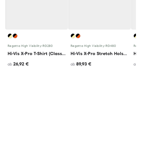
Regatta High Visibility
•
RG280
Regatta High Visibility
•
RG480
Regat
Hi-Vis X-Pro T-Shirt (Class 1)
Hi-Vis X-Pro Stretch Holster Trouser (Class 1)
26,92 €
89,93 €
ab
ab
ab