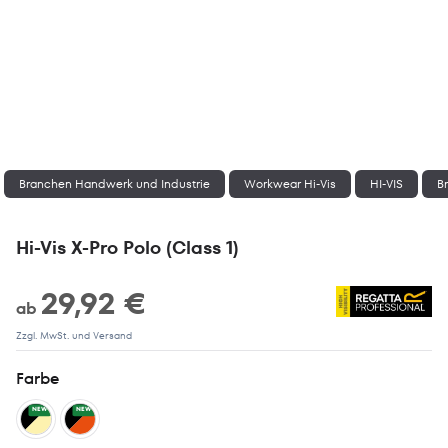
Branchen Handwerk und Industrie
Workwear Hi-Vis
HI-VIS
Br
Hi-Vis X-Pro Polo (Class 1)
29,92 €
ab
Zzgl. MwSt. und Versand
Farbe
NEW
NEW