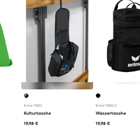
Erima
•
72322
Erima
•
72322-2
Kulturtasche
Wassertasche
19,98 €
19,98 €