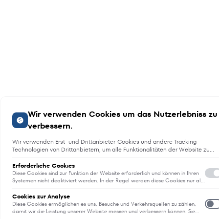
Wir verwenden Cookies um das Nutzerlebniss zu
verbessern.
Wir verwenden Erst- und Drittanbieter-Cookies und andere Tracking-
Technologien von Drittanbietern, um alle Funktionalitäten der Website zu
bieten, das Benutzererlebnis an Sie anzupassen, Analysen durchzuführen
und personalisierte Werbung über unsere Websites, Apps und Newsletter i
Erforderliche Cookies
Internet und über Social-Media-Plattformen bereitzustellen. Zu diesem
Diese Cookies sind zur Funktion der Website erforderlich und können in Ihren
Zweck erfassen wir Informationen zum Benutzer, dem Browsing-Verhalten
Systemen nicht deaktiviert werden. In der Regel werden diese Cookies nur als
Reaktion auf von Ihnen getätigte Aktionen gesetzt, die einer
und zum verwendeten Gerät.
E
Dienstanforderung entsprechen, wie etwa dem Festlegen Ihrer
Cookies zur Analyse
Datenschutzeinstellungen, dem Anmelden oder dem Ausfüllen von
Diese Cookies ermöglichen es uns, Besuche und Verkehrsquellen zu zählen,
Formularen. Sie können Ihren Browser so einstellen, dass diese Cookies
damit wir die Leistung unserer Website messen und verbessern können. Sie
blockiert oder Sie über diese Cookies benachrichtigt werden. Einige Bereiche
unterstützen uns bei der Beantwortung der Fragen, welche Seiten am