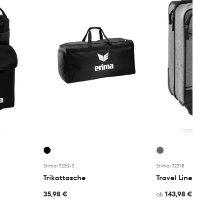
Erima
•
7230-3
Erima
•
72318
Trikottasche
Travel Line Travel T
35,98 €
143,98 €
ab