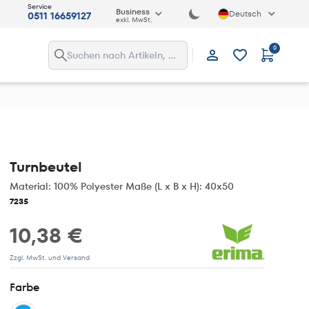
Service
Business
Deutsch
0511 16659127
exkl. MwSt.
0
Anmelden
Turnbeutel
Material: 100% Polyester Maße (L x B x H): 40x50
7235
10,38 €
Zzgl. MwSt. und Versand
Farbe