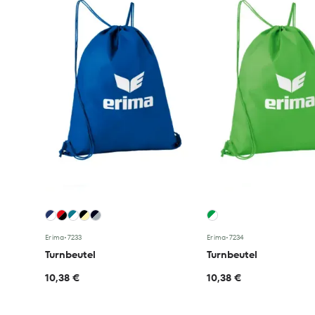
Erima
•
7233
Erima
•
7234
Turnbeutel
Turnbeutel
10,38 €
10,38 €