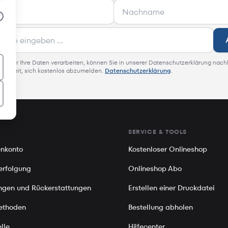
 wie wir Ihre Daten verarbeiten, können Sie in unserer Datenschutzerklärung nach
glichkeit, sich kostenlos abzumelden.
Datenschutzerklärung
.
SERVICE & TOOLS
nkonto
Kostenloser Onlineshop
erfolgung
Onlineshop Abo
gen und Rückerstattungen
Erstellen einer Druckdatei
ethoden
Bestellung abholen
lle
Hilfecenter