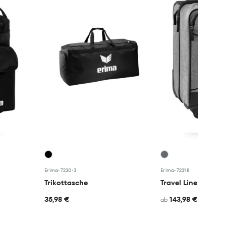
Erima
•
7230-3
Erima
•
72318
Trikottasche
Travel Line Travel T
35,98 €
143,98 €
ab