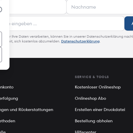
 wie wir Ihre Daten verarbeiten, können Sie in unserer Datenschutzerklärung nach
glichkeit, sich kostenlos abzumelden.
Datenschutzerklärung
.
SERVICE & TOOLS
nkonto
Kostenloser Onlineshop
erfolgung
Onlineshop Abo
gen und Rückerstattungen
Erstellen einer Druckdatei
ethoden
Bestellung abholen
lle
Hilfecenter