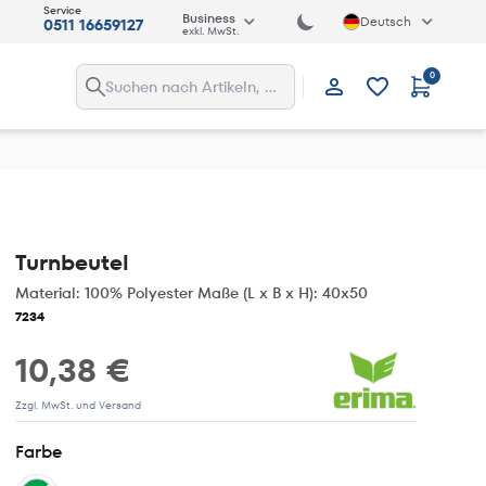
Service
Business
Deutsch
0511 16659127
exkl. MwSt.
0
Anmelden
Turnbeutel
Material: 100% Polyester Maße (L x B x H): 40x50
7234
10,38 €
Zzgl. MwSt. und Versand
Farbe