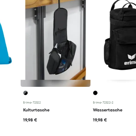
Erima
•
72322
Erima
•
72322-2
Kulturtasche
Wassertasche
19,98 €
19,98 €