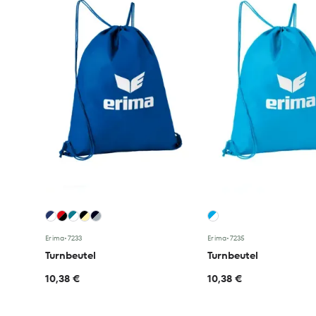
Erima
•
7233
Erima
•
7235
Turnbeutel
Turnbeutel
10,38 €
10,38 €