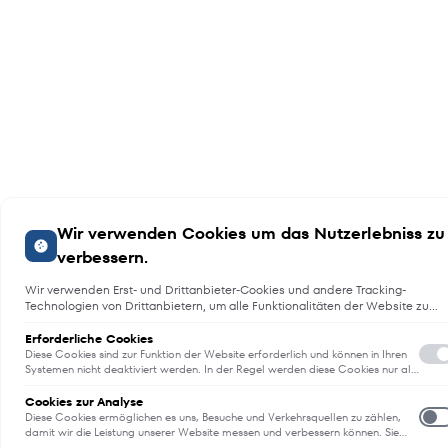
Wir verwenden Cookies um das Nutzerlebniss zu
verbessern.
Wir verwenden Erst- und Drittanbieter-Cookies und andere Tracking-
Technologien von Drittanbietern, um alle Funktionalitäten der Website zu
bieten, das Benutzererlebnis an Sie anzupassen, Analysen durchzuführen
und personalisierte Werbung über unsere Websites, Apps und Newsletter i
Erforderliche Cookies
Internet und über Social-Media-Plattformen bereitzustellen. Zu diesem
Diese Cookies sind zur Funktion der Website erforderlich und können in Ihren
Zweck erfassen wir Informationen zum Benutzer, dem Browsing-Verhalten
Systemen nicht deaktiviert werden. In der Regel werden diese Cookies nur als
Reaktion auf von Ihnen getätigte Aktionen gesetzt, die einer
und zum verwendeten Gerät.
E
Dienstanforderung entsprechen, wie etwa dem Festlegen Ihrer
Cookies zur Analyse
Datenschutzeinstellungen, dem Anmelden oder dem Ausfüllen von
Diese Cookies ermöglichen es uns, Besuche und Verkehrsquellen zu zählen,
Formularen. Sie können Ihren Browser so einstellen, dass diese Cookies
damit wir die Leistung unserer Website messen und verbessern können. Sie
blockiert oder Sie über diese Cookies benachrichtigt werden. Einige Bereiche
unterstützen uns bei der Beantwortung der Fragen, welche Seiten am