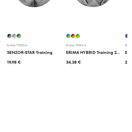
Erima
•
71923-4
Erima
•
71924-2
Erim
SENZOR-STAR Training
ERIMA HYBRID Training 2.0
ERI
19,98 €
34,38 €
23,