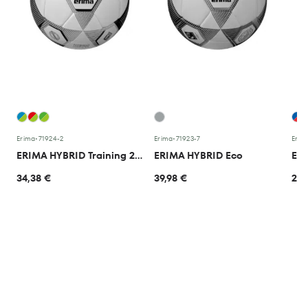
Erima
•
71924-2
Erima
•
71923-7
Erim
ERIMA HYBRID Training 2.0
ERIMA HYBRID Eco
ERI
34,38 €
39,98 €
23,