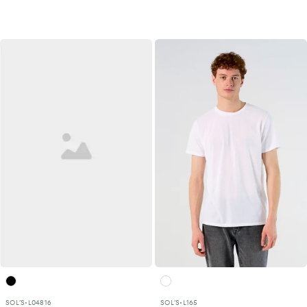
SOL´S
•
L04816
SOL´S
•
L165