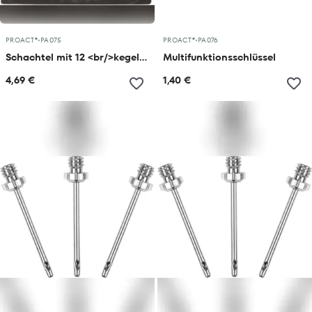
PROACT®
•
PA075
PROACT®
•
PA076
Schachtel mit 12 <br/>kegelförmigen Alustollen
Multifunktionsschlüssel
4,69 €
1,40 €