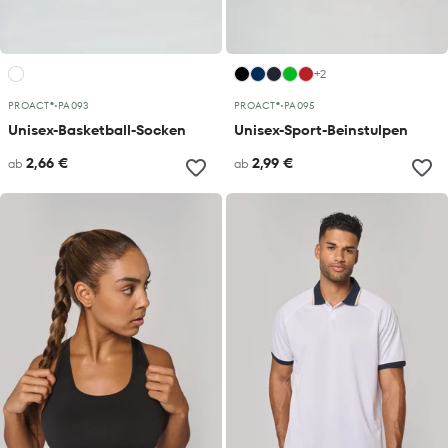
+2
PROACT®
•
PA093
PROACT®
•
PA095
Unisex-Basketball-Socken
Unisex-Sport-Beinstulpen
2,66 €
2,99 €
ab
ab