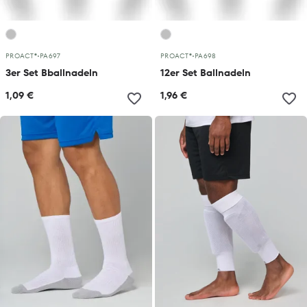
PROACT®
•
PA697
PROACT®
•
PA698
3er Set Bballnadeln
12er Set Ballnadeln
1,09 €
1,96 €