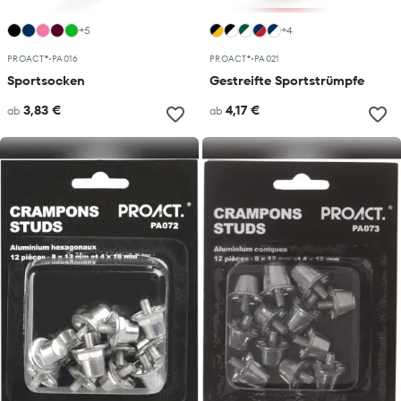
+5
+4
PROACT®
•
PA016
PROACT®
•
PA021
Sportsocken
Gestreifte Sportstrümpfe
3,83 €
4,17 €
ab
ab