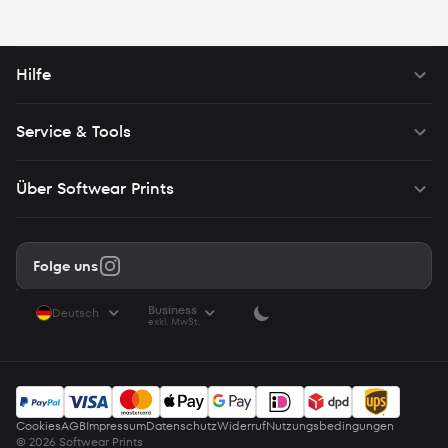
setzen wir keine solcher Cookies auf Ihrem Gerät und Ihnen
werden möglicherweise weniger relevante Inhalte von uns
angezeigt.
Hilfe
Service & Tools
Über Softwear Prints
Folge uns
Business
Deutsch
exkl. MwSt.
Cookies
AGB
Impressum
Datenschutz
Widerruf
Nutzungsbedingungen
© 2026 Softwear Prints