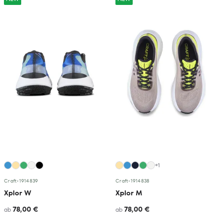
+1
Craft
•
1914839
Craft
•
1914838
Xplor W
Xplor M
78,00 €
78,00 €
ab
ab