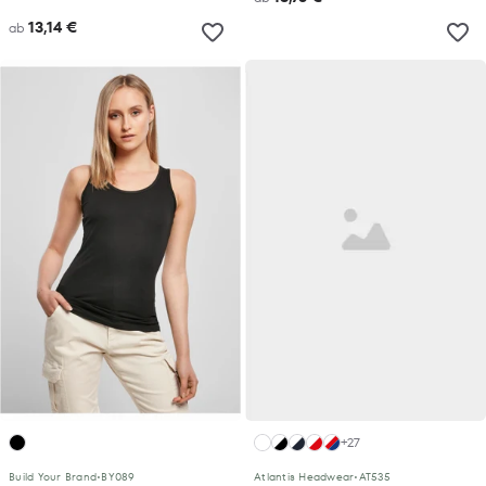
13,14 €
ab
+27
Build Your Brand
•
BY089
Atlantis Headwear
•
AT535