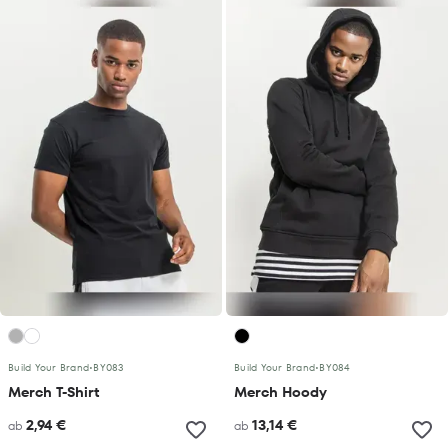
Build Your Brand
•
BY083
Build Your Brand
•
BY084
Merch T-Shirt
Merch Hoody
2,94 €
13,14 €
ab
ab