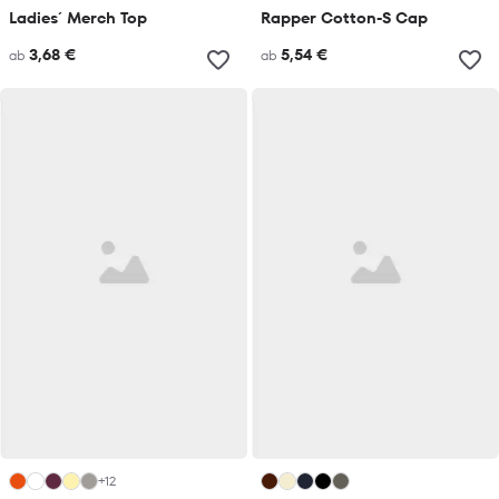
Ladies´ Merch Top
Rapper Cotton-S Cap
3,68 €
5,54 €
ab
ab
+12