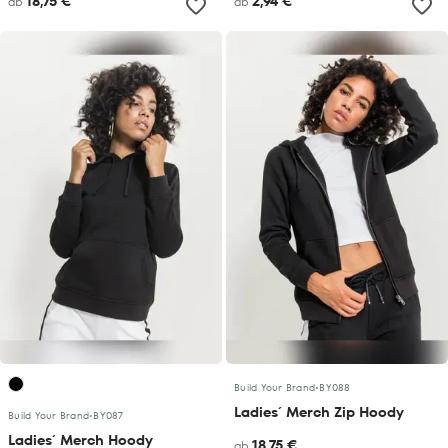
18,75 €
2,94 €
ab
ab
Build Your Brand
•
BY088
Ladies´ Merch Zip Hoody
Build Your Brand
•
BY087
Ladies´ Merch Hoody
18,75 €
ab