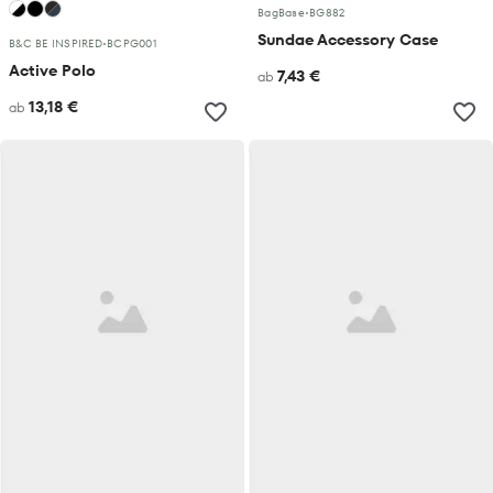
BagBase
•
BG882
Sundae Accessory Case
B&C BE INSPIRED
•
BCPG001
Active Polo
7,43 €
ab
13,18 €
ab