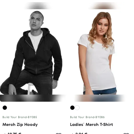
Build Your Brand
•
BY085
Build Your Brand
•
BY086
Merch Zip Hoody
Ladies´ Merch T-Shirt