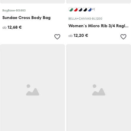
+1
BagBase
•
BG883
Sundae Cross Body Bag
BELLA+CANVAS
•
BL1200
Women´s Micro Rib 3/4 Raglan Baby Tee
12,68 €
ab
12,20 €
ab