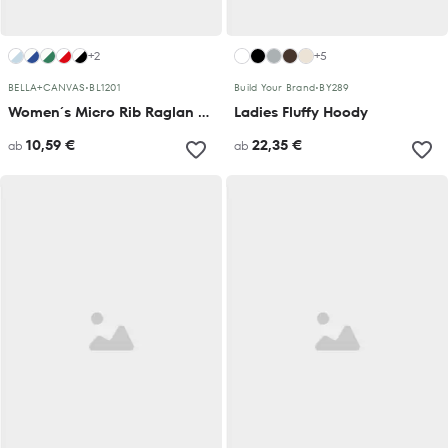
+2
+5
BELLA+CANVAS
•
BL1201
Build Your Brand
•
BY289
Women´s Micro Rib Raglan Baby Tee
Ladies Fluffy Hoody
10,59 €
22,35 €
ab
ab