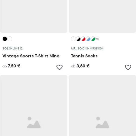
+5
SOL´S
•
L04812
MR. SOCKS
•
MRS5004
Vintage Sports T-Shirt Nino
Tennis Socks
7,50 €
3,60 €
ab
ab