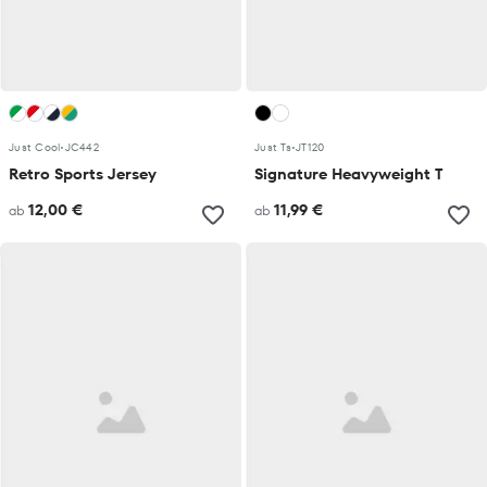
Just Cool
•
JC442
Just Ts
•
JT120
Retro Sports Jersey
Signature Heavyweight T
12,00 €
11,99 €
ab
ab