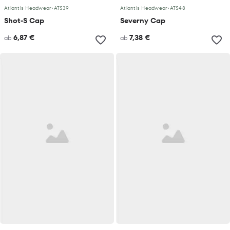
Atlantis Headwear
•
AT539
Atlantis Headwear
•
AT548
Shot-S Cap
Severny Cap
6,87 €
7,38 €
ab
ab