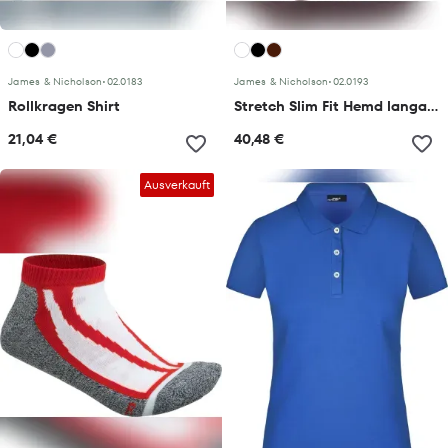
James & Nicholson
•
02.0183
James & Nicholson
•
02.0193
Rollkragen Shirt
Stretch Slim Fit Hemd langarm
21,04 €
40,48 €
Ausverkauft