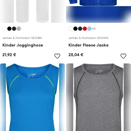
+5
James & Nicholson
•
02.036K
James & Nicholson
•
02.044K
Kinder Jogginghose
Kinder Fleece Jacke
21,92 €
25,04 €