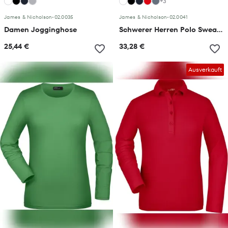
+3
James & Nicholson
•
02.0035
James & Nicholson
•
02.0041
Damen Jogginghose
Schwerer Herren Polo Sweater
25,44 €
33,28 €
Ausverkauft