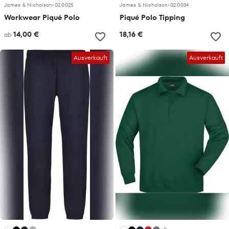
James & Nicholson
•
02.0025
James & Nicholson
•
02.0034
Workwear Piqué Polo
Piqué Polo Tipping
14,00 €
18,16 €
ab
Ausverkauft
Ausverkauft