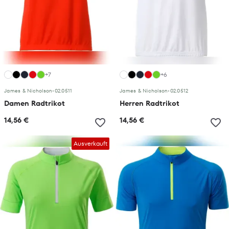
+7
+6
James & Nicholson
•
02.0511
James & Nicholson
•
02.0512
Damen Radtrikot
Herren Radtrikot
14,56 €
14,56 €
Ausverkauft