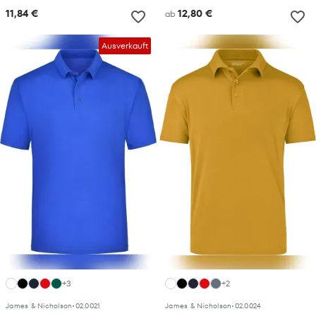
11,84 €
12,80 €
ab
Ausverkauft
+3
+2
James & Nicholson
•
02.0021
James & Nicholson
•
02.0024