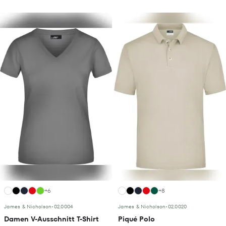
+6
+8
James & Nicholson
•
02.0004
James & Nicholson
•
02.0020
Damen V-Ausschnitt T-Shirt
Piqué Polo