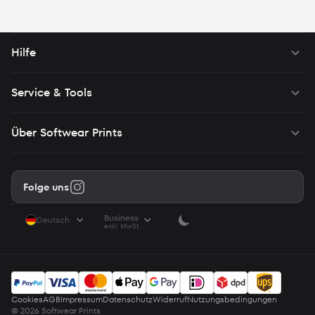
setzen wir keine solcher Cookies auf Ihrem Gerät und Ihnen
werden möglicherweise weniger relevante Inhalte von uns
angezeigt.
Hilfe
Service & Tools
Über Softwear Prints
Folge uns
Business
Deutsch
exkl. MwSt.
Cookies
AGB
Impressum
Datenschutz
Widerruf
Nutzungsbedingungen
© 2026 Softwear Prints