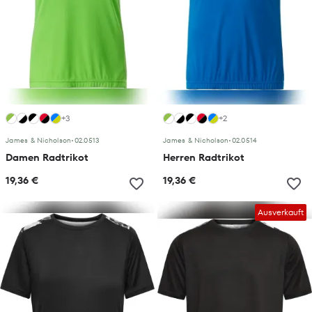
+3
+2
James & Nicholson
•
02.0513
James & Nicholson
•
02.0514
Damen Radtrikot
Herren Radtrikot
19,36 €
19,36 €
Ausverkauft