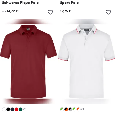
Schweres Piqué Polo
Sport Polo
14,72 €
19,76 €
ab
+2
+5