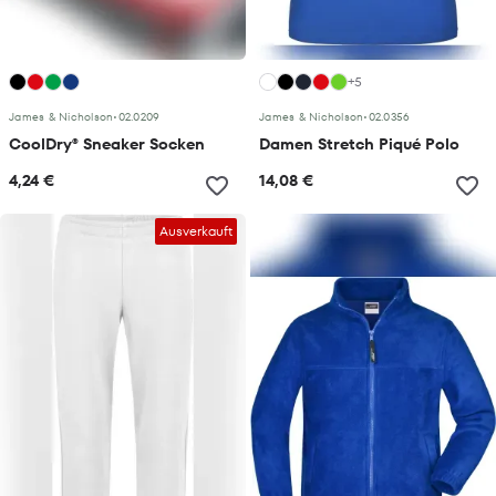
+5
James & Nicholson
•
02.0209
James & Nicholson
•
02.0356
CoolDry® Sneaker Socken
Damen Stretch Piqué Polo
4,24 €
14,08 €
Ausverkauft