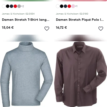
+2
+1
James & Nicholson
•
02.0054
James & Nicholson
•
02.0180
Damen Stretch T-Shirt langarm
Damen Stretch Piqué Polo langarm
15,04 €
16,72 €