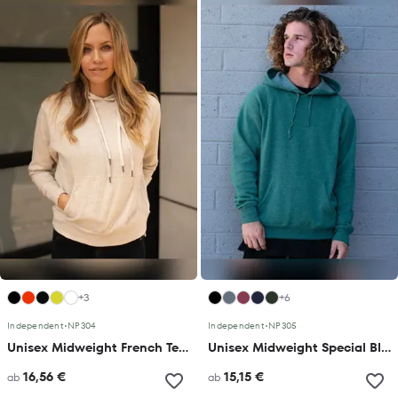
+3
+6
Independent
•
NP304
Independent
•
NP305
Unisex Midweight French Terry Hooded Pullover
Unisex Midweight Special Blend Raglan Hooded Pullover
16,56 €
15,15 €
ab
ab