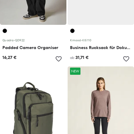
Quadra
•
QD922
Kimood
•
KI5110
Padded Camera Organiser
Business Rucksack für Dokumente und Notebook/Tablet Kialma von K-loop
16,27 €
31,71 €
ab
NEW