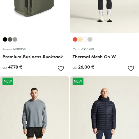
Kimood
•
KI0958
Craft
•
1916289
Premium-Business-Rucksack
Thermal Mesh Cn W
47,78 €
26,00 €
ab
ab
NEW
NEW