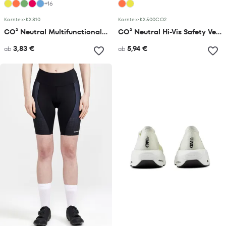
+16
Korntex
•
KX810
Korntex
•
KX500CO2
CO² Neutral Multifunctional Executive Safety Vest Hamburg
CO² Neutral Hi-Vis Safety Vest Paris
3,83 €
5,94 €
ab
ab