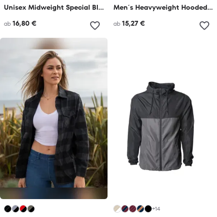
Unisex Midweight Special Blend Raglan Zip Hood
Men´s Heavyweight Hooded Pullover
16,80 €
15,27 €
ab
ab
+14