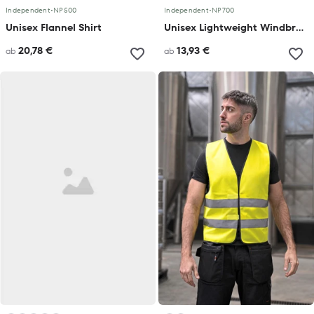
Independent
•
NP500
Independent
•
NP700
Unisex Flannel Shirt
Unisex Lightweight Windbreaker Jacket
20,78 €
13,93 €
ab
ab