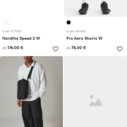
Craft
•
C17700
Craft
•
1914557
Nordlite Speed 2 W
Pro Aero Shorts W
176,00 €
78,00 €
ab
ab