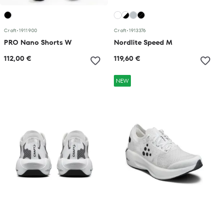
Craft
•
1911900
Craft
•
1913376
PRO Nano Shorts W
Nordlite Speed M
112,00 €
119,60 €
NEW