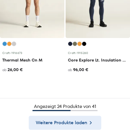
Craft
•
1916673
Craft
•
1915260
Thermal Mesh Cn M
Core Explore Lt. Insulation Jkt M
26,00 €
96,00 €
ab
ab
Angezeigt 24 Produkte von 41
Weitere Produkte laden