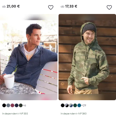
21,00 €
17,33 €
ab
ab
+6
+29
Independent
•
NP355
Independent
•
NP380