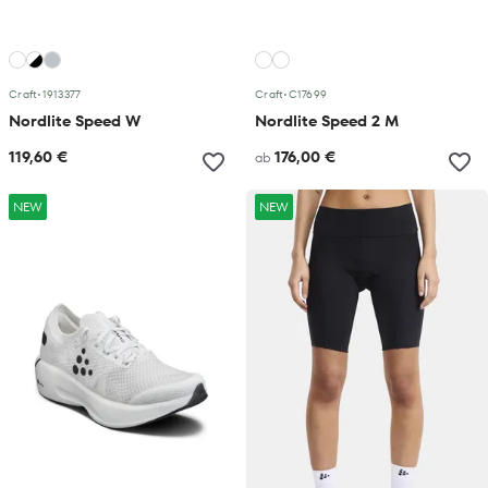
Craft
•
1913377
Craft
•
C17699
Nordlite Speed W
Nordlite Speed 2 M
119,60 €
176,00 €
ab
NEW
NEW