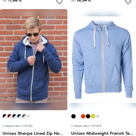
11,88 €
18,54 €
ab
ab
+1
+5
Independent
•
NP352
Independent
•
NP354
Unisex Sherpa Lined Zip Hooded Jacket
Unisex Midweight French Terry Zip Hood