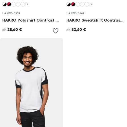
+7
+7
HAKRO
•
0539
HAKRO
•
0549
HAKRO Poloshirt Contrast MIKRALINAR® ECO
HAKRO Sweatshirt Contrast MIKRALINAR® ECO
28,60 €
32,50 €
ab
ab