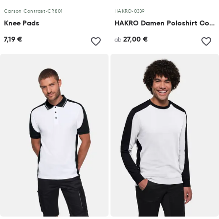
Carson Contrast
•
CR801
HAKRO
•
0339
Knee Pads
HAKRO Damen Poloshirt Contrast MIKRALINAR® ECO
7,19 €
27,00 €
ab