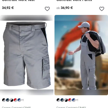
34,92 €
36,90 €
ab
+1
+1
Carson Contrast
•
CR481
Carson Contrast
•
CR483