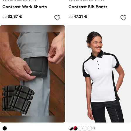
Contrast Work Shorts
Contrast Bib Pants
32,37 €
47,21 €
ab
ab
+7