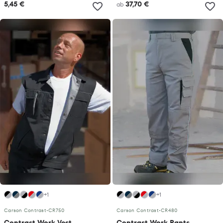
5,45 €
37,70 €
ab
+1
+1
Carson Contrast
•
CR750
Carson Contrast
•
CR480
Contrast Work Vest
Contrast Work Pants