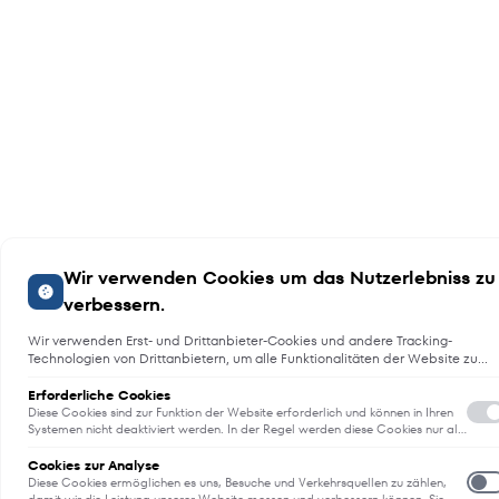
Wir verwenden Cookies um das Nutzerlebniss zu
verbessern.
Wir verwenden Erst- und Drittanbieter-Cookies und andere Tracking-
Technologien von Drittanbietern, um alle Funktionalitäten der Website zu
bieten, das Benutzererlebnis an Sie anzupassen, Analysen durchzuführen
und personalisierte Werbung über unsere Websites, Apps und Newsletter i
Erforderliche Cookies
Internet und über Social-Media-Plattformen bereitzustellen. Zu diesem
Diese Cookies sind zur Funktion der Website erforderlich und können in Ihren
Zweck erfassen wir Informationen zum Benutzer, dem Browsing-Verhalten
Systemen nicht deaktiviert werden. In der Regel werden diese Cookies nur als
Reaktion auf von Ihnen getätigte Aktionen gesetzt, die einer
und zum verwendeten Gerät.
E
Dienstanforderung entsprechen, wie etwa dem Festlegen Ihrer
Cookies zur Analyse
Datenschutzeinstellungen, dem Anmelden oder dem Ausfüllen von
Diese Cookies ermöglichen es uns, Besuche und Verkehrsquellen zu zählen,
Formularen. Sie können Ihren Browser so einstellen, dass diese Cookies