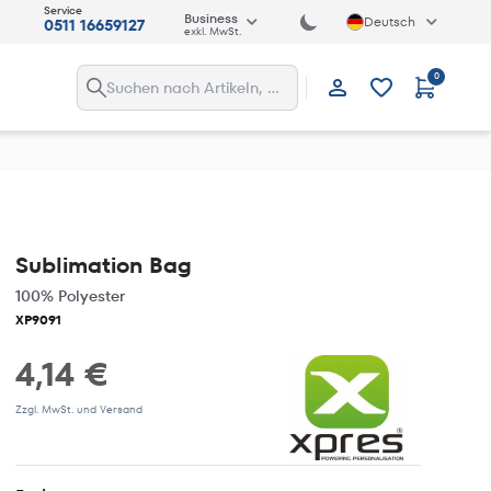
Service
Business
Deutsch
0511 16659127
exkl. MwSt.
0
Anmelden
Sublimation Bag
100% Polyester
XP9091
4,14 €
Zzgl. MwSt. und Versand