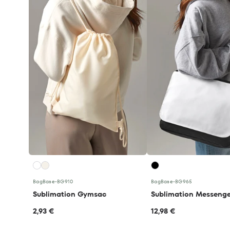
BagBase
•
BG910
BagBase
•
BG965
Sublimation Gymsac
Sublimation Messeng
2,93 €
12,98 €