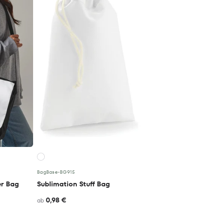
BagBase
•
BG915
er Bag
Sublimation Stuff Bag
0,98 €
ab