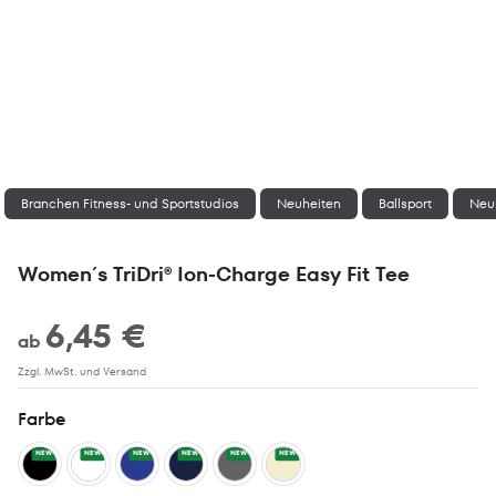
Branchen Fitness- und Sportstudios
Neuheiten
Ballsport
Neuh
Women´s TriDri® Ion-Charge Easy Fit Tee
6,45 €
ab
Zzgl. MwSt. und Versand
Farbe
NEW
NEW
NEW
NEW
NEW
NEW