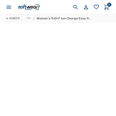
0
Anmelden
Women´s TriDri® Ion-Charge Easy Fit Tee
ZURÜCK