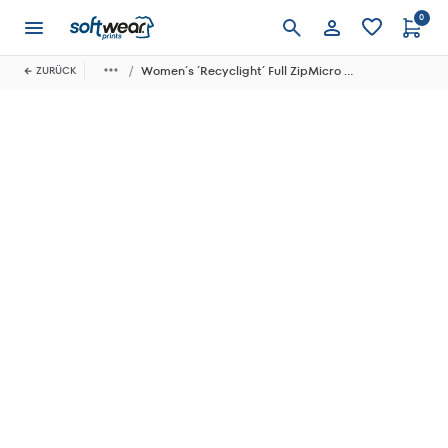
0
Anmelden
Women´s ´Recyclight´ Full ZipMicro Fleece
ZURÜCK