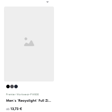
Premier Workwear
•
PW830
Men´s ´Recyclight´ Full Zip Micro Fleece
13,73 €
ab