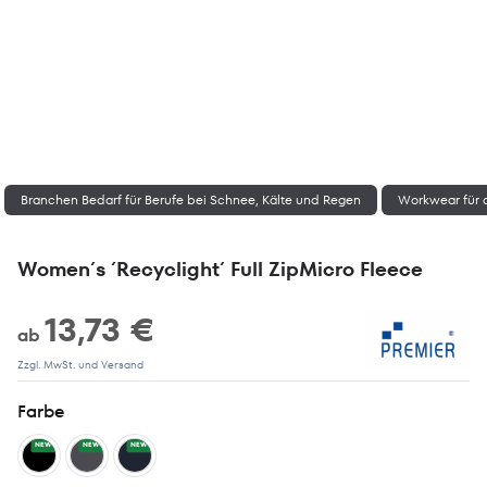
Branchen Bedarf für Berufe bei Schnee, Kälte und Regen
Workwear für
Women´s ´Recyclight´ Full ZipMicro Fleece
13,73 €
ab
Zzgl. MwSt. und Versand
Farbe
NEW
NEW
NEW