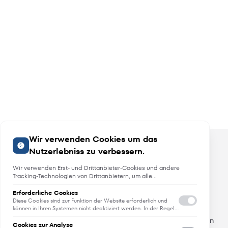
Wir verwenden Cookies um das
Nutzerlebniss zu verbessern.
Wir verwenden Erst- und Drittanbieter-Cookies und andere
Tracking-Technologien von Drittanbietern, um alle
Funktionalitäten der Website zu bieten, das Benutzererlebnis an
Sie anzupassen, Analysen durchzuführen und personalisierte
Erforderliche Cookies
Angebote, Neuheiten und Trends
Werbung über unsere Websites, Apps und Newsletter im
Diese Cookies sind zur Funktion der Website erforderlich und
Internet und über Social-Media-Plattformen bereitzustellen. Zu
können in Ihren Systemen nicht deaktiviert werden. In der Regel
werden diese Cookies nur als Reaktion auf von Ihnen getätigte
diesem Zweck erfassen wir Informationen zum Benutzer, dem
Erfahren Sie als erstes von Neuheiten, Trends und aktuellen
Aktionen gesetzt, die einer Dienstanforderung entsprechen, wie
Browsing-Verhalten und zum verwendeten Gerät.
Cookies zur Analyse