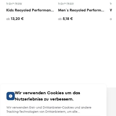
TriDri®
•
TR31B
TriDri®
•
TR501
TriDr
Kids Recycled Performance Leggings
Men´s Recycled Performance T-Shirt
13,20 €
5,18 €
ab
ab
ab
Wir verwenden Cookies um das
Nutzerlebniss zu verbessern.
Wir verwenden Erst- und Drittanbieter-Cookies und andere
Tracking-Technologien von Drittanbietern, um alle
Funktionalitäten der Website zu bieten, das Benutzererlebnis an