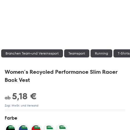
Branchen Team-und Vereinssport
Teamsport
Running
T-Shirt
Women´s Recycled Performance Slim Racer
Back Vest
5,18 €
ab
Zzgl. MwSt. und Versand
Farbe
NEW
NEW
NEW
NEW
NEW