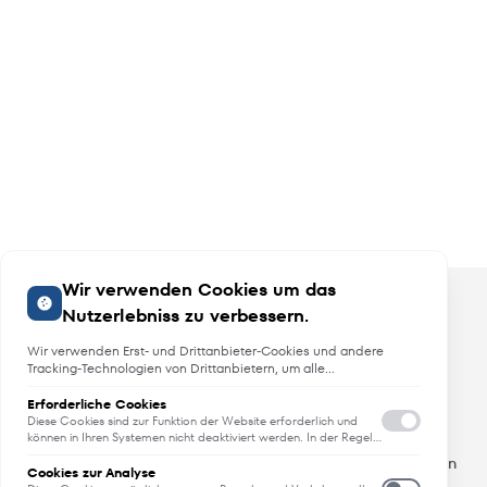
Wir verwenden Cookies um das
Nutzerlebniss zu verbessern.
Wir verwenden Erst- und Drittanbieter-Cookies und andere
Tracking-Technologien von Drittanbietern, um alle
Funktionalitäten der Website zu bieten, das Benutzererlebnis an
Sie anzupassen, Analysen durchzuführen und personalisierte
Erforderliche Cookies
Angebote, Neuheiten und Trends
Werbung über unsere Websites, Apps und Newsletter im
Diese Cookies sind zur Funktion der Website erforderlich und
Internet und über Social-Media-Plattformen bereitzustellen. Zu
können in Ihren Systemen nicht deaktiviert werden. In der Regel
werden diese Cookies nur als Reaktion auf von Ihnen getätigte
diesem Zweck erfassen wir Informationen zum Benutzer, dem
Erfahren Sie als erstes von Neuheiten, Trends und aktuellen
Aktionen gesetzt, die einer Dienstanforderung entsprechen, wie
Browsing-Verhalten und zum verwendeten Gerät.
Cookies zur Analyse
Angeboten.
etwa dem Festlegen Ihrer Datenschutzeinstellungen, dem