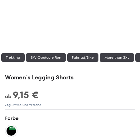
Trekking
SW Obstacle Run
Fahrrad/Bike
More than 3XL
Women´s Legging Shorts
9,15 €
ab
Zzgl. MwSt. und Versand
Farbe
NEW