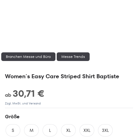
Branchen Messe und Büro
Messe Trends
Women´s Easy Care Striped Shirt Baptiste
30,71 €
ab
Zzgl. MwSt. und Versand
Größe
S
M
L
XL
XXL
3XL