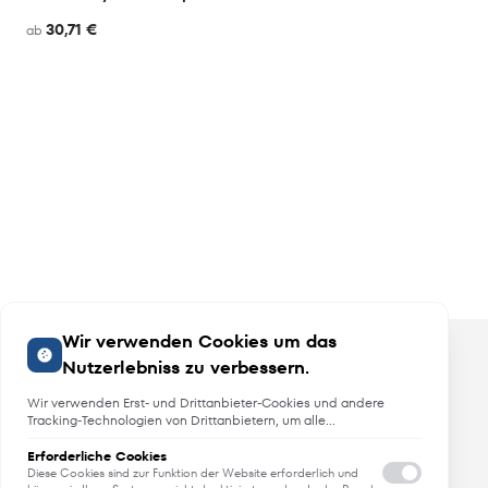
30,71 €
ab
Wir verwenden Cookies um das
Nutzerlebniss zu verbessern.
Wir verwenden Erst- und Drittanbieter-Cookies und andere
Tracking-Technologien von Drittanbietern, um alle
Funktionalitäten der Website zu bieten, das Benutzererlebnis an
Sie anzupassen, Analysen durchzuführen und personalisierte
Erforderliche Cookies
Angebote, Neuheiten und Trends
Werbung über unsere Websites, Apps und Newsletter im
Diese Cookies sind zur Funktion der Website erforderlich und