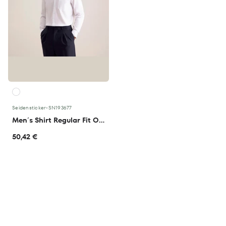
Seidensticker
•
SN193677
Men´s Shirt Regular Fit Oxford Longsleeve
50,42 €