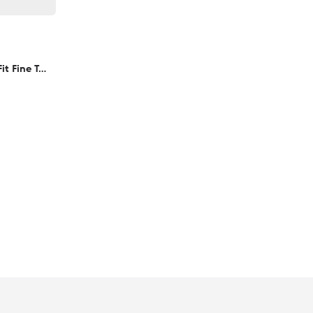
Men´s Shirt Shaped Fit Fine Twill Longsleeve