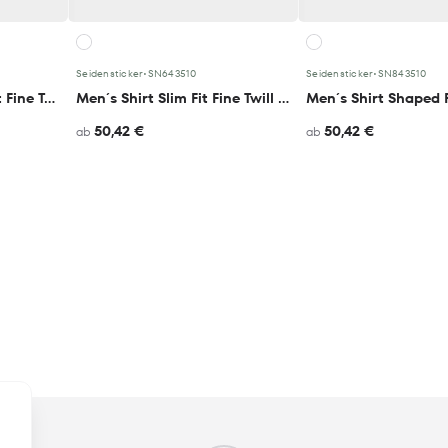
Seidensticker
•
SN643510
Seidensticker
•
SN843510
Men´s Shirt Regular Fit Fine Twill Longsleeve
Men´s Shirt Slim Fit Fine Twill Longsleeve
50,42 €
50,42 €
ab
ab