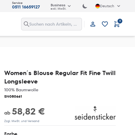
Service
Business
Deutsch
0511 16659127
exkl. MwSt.
0
Anmelden
Women´s Blouse Regular Fit Fine Twill
Longsleeve
100% Baumwolle
SN080661
58,82 €
ab
Zzgl. MwSt. und Versand
Farbe