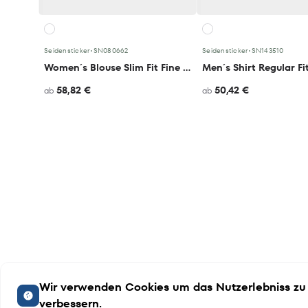
Seidensticker
•
SN080662
Seidensticker
•
SN143510
Women´s Blouse Slim Fit Fine Twill Longsleeve
58,82 €
50,42 €
ab
ab
Wir verwenden Cookies um das Nutzerlebniss zu
verbessern.