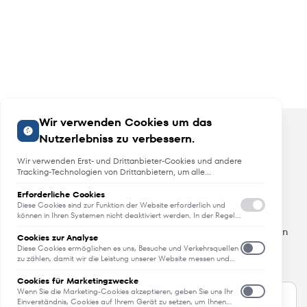
Wir verwenden Cookies um das
Nutzerlebniss zu verbessern.
Wir verwenden Erst- und Drittanbieter-Cookies und andere
Tracking-Technologien von Drittanbietern, um alle
Funktionalitäten der Website zu bieten, das Benutzererlebnis an
Sie anzupassen, Analysen durchzuführen und personalisierte
Erforderliche Cookies
Angebote, Neuheiten und Trends
Werbung über unsere Websites, Apps und Newsletter im
Diese Cookies sind zur Funktion der Website erforderlich und
Internet und über Social-Media-Plattformen bereitzustellen. Zu
können in Ihren Systemen nicht deaktiviert werden. In der Regel
werden diese Cookies nur als Reaktion auf von Ihnen getätigte
diesem Zweck erfassen wir Informationen zum Benutzer, dem
Erfahren Sie als erstes von Neuheiten, Trends und aktuellen
Aktionen gesetzt, die einer Dienstanforderung entsprechen, wie
Browsing-Verhalten und zum verwendeten Gerät.
Cookies zur Analyse
Angeboten.
etwa dem Festlegen Ihrer Datenschutzeinstellungen, dem
Diese Cookies ermöglichen es uns, Besuche und Verkehrsquellen
Anmelden oder dem Ausfüllen von Formularen. Sie können Ihren
All das - direkt in Ihren Posteingang.
zu zählen, damit wir die Leistung unserer Website messen und
Browser so einstellen, dass diese Cookies blockiert oder Sie über
verbessern können. Sie unterstützen uns bei der Beantwortung
diese Cookies benachrichtigt werden. Einige Bereiche der
der Fragen, welche Seiten am beliebtesten sind, welche am
Cookies für Marketingzwecke
Website funktionieren dann aber nicht. Diese Cookies speichern
wenigsten genutzt werden und wie sich Besucher auf der
Wenn Sie die Marketing-Cookies akzeptieren, geben Sie uns Ihr
keine personenbezogenen Daten.
Website bewegen. Alle von diesen Cookies erfassten
Einverständnis, Cookies auf Ihrem Gerät zu setzen, um Ihnen