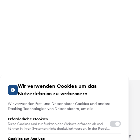
Wir verwenden Cookies um das
Nutzerlebniss zu verbessern.
Wir verwenden Erst- und Drittanbieter-Cookies und andere
Tracking-Technologien von Drittanbietern, um alle
Funktionalitäten der Website zu bieten, das Benutzererlebnis an
Sie anzupassen, Analysen durchzuführen und personalisierte
Erforderliche Cookies
Angebote, Neuheiten und Trends
Werbung über unsere Websites, Apps und Newsletter im
Diese Cookies sind zur Funktion der Website erforderlich und
Internet und über Social-Media-Plattformen bereitzustellen. Zu
können in Ihren Systemen nicht deaktiviert werden. In der Regel
werden diese Cookies nur als Reaktion auf von Ihnen getätigte
diesem Zweck erfassen wir Informationen zum Benutzer, dem
Erfahren Sie als erstes von Neuheiten, Trends und aktuellen
Aktionen gesetzt, die einer Dienstanforderung entsprechen, wie
Browsing-Verhalten und zum verwendeten Gerät.
Cookies zur Analyse