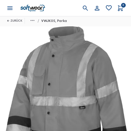
0
Anmelden
VWJK05, Parka
ZURÜCK