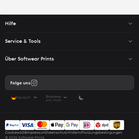
setzen wir keine solcher Cookies auf Ihrem Gerät und Ihnen
werden möglicherweise weniger relevante Inhalte von uns
angezeigt.
Hilfe
Service & Tools
Über Softwear Prints
Folge uns
Business
Deutsch
exkl. MwSt.
Cookies
AGB
Impressum
Datenschutz
Widerruf
Nutzungsbedingungen
© 2026 Softwear Prints