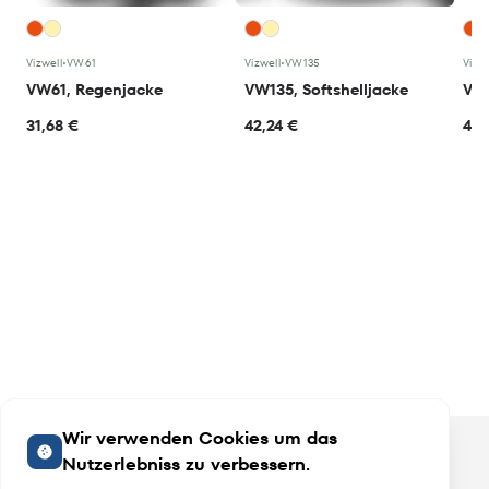
Vizwell
•
VW61
Vizwell
•
VW135
Vizwe
VW61, Regenjacke
VW135, Softshelljacke
VW0
31,68 €
42,24 €
48,
Wir verwenden Cookies um das
Nutzerlebniss zu verbessern.