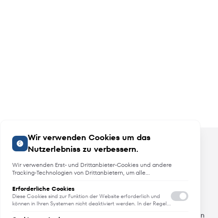
Wir verwenden Cookies um das
Nutzerlebniss zu verbessern.
Wir verwenden Erst- und Drittanbieter-Cookies und andere
Tracking-Technologien von Drittanbietern, um alle
Funktionalitäten der Website zu bieten, das Benutzererlebnis an
Sie anzupassen, Analysen durchzuführen und personalisierte
Erforderliche Cookies
Angebote, Neuheiten und Trends
Werbung über unsere Websites, Apps und Newsletter im
Diese Cookies sind zur Funktion der Website erforderlich und
Internet und über Social-Media-Plattformen bereitzustellen. Zu
können in Ihren Systemen nicht deaktiviert werden. In der Regel
werden diese Cookies nur als Reaktion auf von Ihnen getätigte
diesem Zweck erfassen wir Informationen zum Benutzer, dem
Erfahren Sie als erstes von Neuheiten, Trends und aktuellen