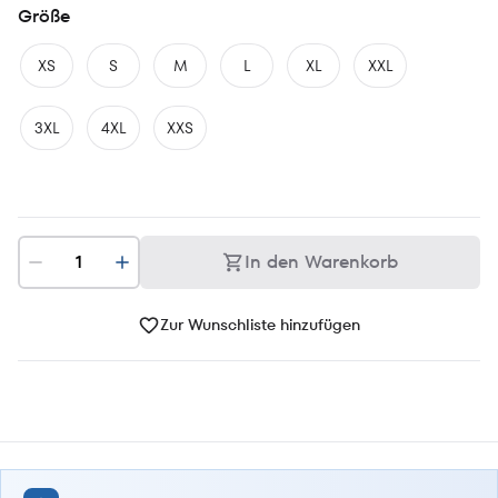
Größe
XS
S
M
L
XL
XXL
3XL
4XL
XXS
In den Warenkorb
Zur Wunschliste hinzufügen