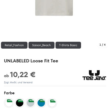
1 / 4
Retail_Fashion
Saison_Beach
T-Shirts Basic
UNLABELED Loose Fit Tee
10,22 €
ab
Zzgl. MwSt. und Versand
Farbe
NEW
NEW
NEW
NEW
NEW