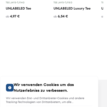
TEE JAYS
•
TJ1140
TEE JAYS
•
TJ1150
TEE 
UNLABELED Tee
UNLABELED Luxury Tee
UNL
4,97 €
6,54 €
ab
ab
ab
Wir verwenden Cookies um das
Nutzerlebniss zu verbessern.
Wir verwenden Erst- und Drittanbieter-Cookies und andere
Tracking-Technologien von Drittanbietern, um alle
Funktionalitäten der Website zu bieten, das Benutzererlebnis an