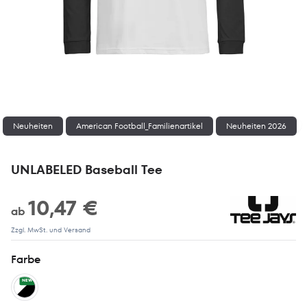
1 / 4
Neuheiten
American Football_Familienartikel
Neuheiten 2026
UNLABELED Baseball Tee
10,47 €
ab
Zzgl. MwSt. und Versand
Farbe
NEW