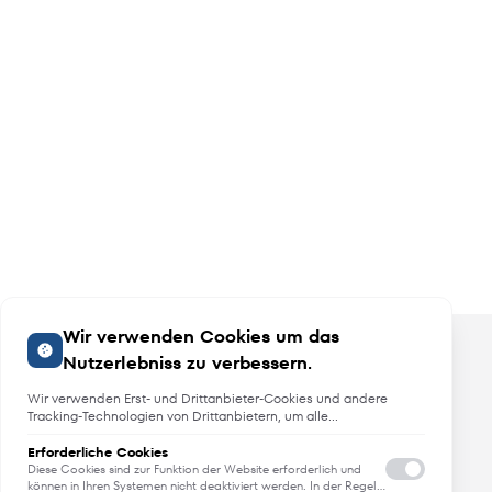
Wir verwenden Cookies um das
Nutzerlebniss zu verbessern.
Wir verwenden Erst- und Drittanbieter-Cookies und andere
Tracking-Technologien von Drittanbietern, um alle
Funktionalitäten der Website zu bieten, das Benutzererlebnis an
Sie anzupassen, Analysen durchzuführen und personalisierte
Erforderliche Cookies
Angebote, Neuheiten und Trends
Werbung über unsere Websites, Apps und Newsletter im
Diese Cookies sind zur Funktion der Website erforderlich und
Internet und über Social-Media-Plattformen bereitzustellen. Zu
können in Ihren Systemen nicht deaktiviert werden. In der Regel