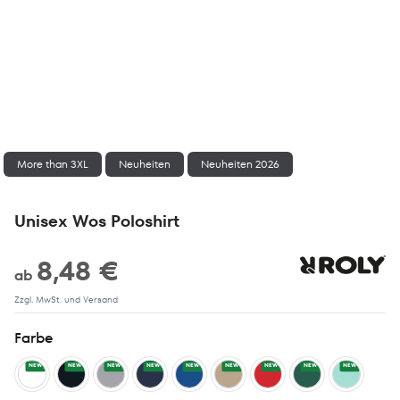
More than 3XL
Neuheiten
Neuheiten 2026
Unisex Wos Poloshirt
8,48 €
ab
Zzgl. MwSt. und Versand
Farbe
NEW
NEW
NEW
NEW
NEW
NEW
NEW
NEW
NEW