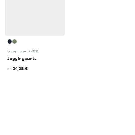
Honeymoon
•
HY5000
Joggingpants
34,38 €
ab