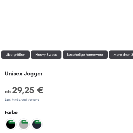
Übergrößen
Heavy Sweat
kuschelige homewear
More than 
Unisex Jogger
29,25 €
ab
Zzgl. MwSt. und Versand
Farbe
NEW
NEW
NEW