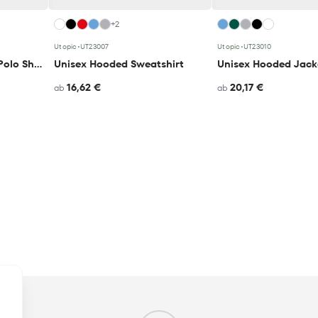
+2
Utopic
•
UT23007
Utopic
•
UT23010
Unisex Short-Sleeved Polo Shirt
Unisex Hooded Sweatshirt
Unisex Hooded Jack
16,62 €
20,17 €
ab
ab