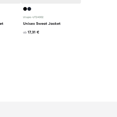
Utopic
•
UT24002
et
Unisex Sweat Jacket
17,31 €
ab