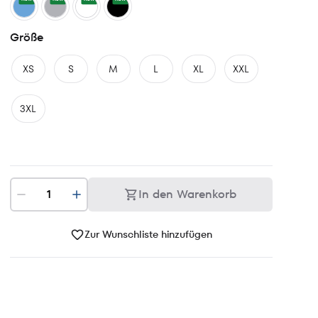
Größe
XS
S
M
L
XL
XXL
3XL
In den Warenkorb
Zur Wunschliste hinzufügen