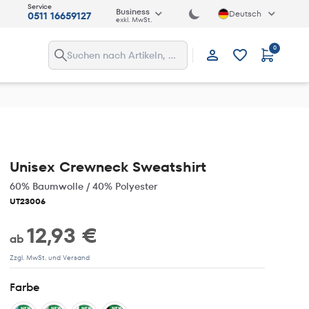
Service
Business
Deutsch
0511 16659127
exkl. MwSt.
0
Anmelden
Unisex Crewneck Sweatshirt
60% Baumwolle / 40% Polyester
UT23006
12,93 €
ab
Zzgl. MwSt. und Versand
Farbe
NEW
NEW
NEW
NEW