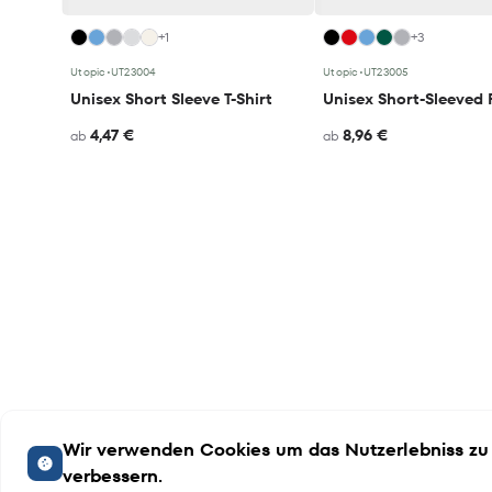
+1
+3
Utopic
•
UT23004
Utopic
•
UT23005
Unisex Short Sleeve T-Shirt
4,47 €
8,96 €
ab
ab
Wir verwenden Cookies um das Nutzerlebniss zu
verbessern.