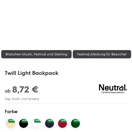
Branchen Musik, Festival und Gaming
Festival_Kleidung für Besucher
Twill Light Backpack
8,72 €
ab
Zzgl. MwSt. und Versand
Farbe
NEW
NEW
NEW
NEW
NEW
NEW