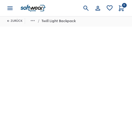
0
Anmelden
Twill Light Backpack
ZURÜCK