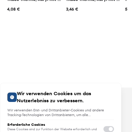
4,08 €
3,46 €
5,2
Wir verwenden Cookies um das
Nutzerlebniss zu verbessern.
Wir verwenden Erst- und Drittanbieter-Cookies und andere
Tracking-Technologien von Drittanbietern, um alle
Funktionalitäten der Website zu bieten, das Benutzererlebnis an
Sie anzupassen, Analysen durchzuführen und personalisierte
Erforderliche Cookies
Angebote, Neuheiten und Trends
Werbung über unsere Websites, Apps und Newsletter im
Diese Cookies sind zur Funktion der Website erforderlich und