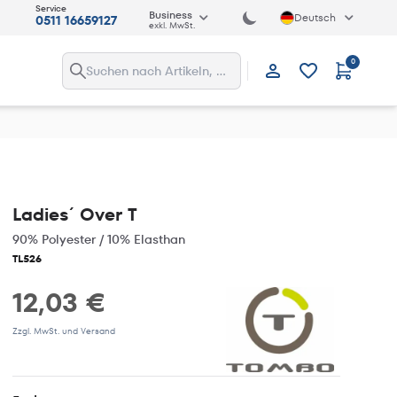
Service
Business
Deutsch
0511 16659127
exkl. MwSt.
0
Anmelden
Ladies´ Over T
90% Polyester / 10% Elasthan
TL526
12,03 €
Zzgl. MwSt. und Versand