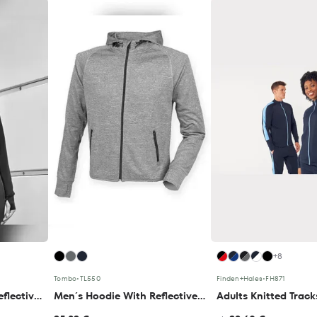
+8
Tombo
•
TL550
Finden+Hales
•
FH871
Ladies´ Hoodie With Reflective Tape
Men´s Hoodie With Reflective Tape
Adults Knitted Track