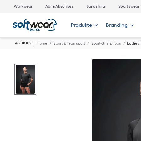
Workwear
Abi & Abschluss
Bandshirts
Sportswear
Produkte
Branding
Home
Sport & Teamsport
Sport-BHs & Tops
Ladies´
ZURÜCK