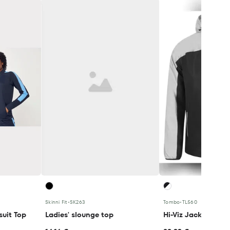
Skinni Fit
•
SK263
Tombo
•
TL560
suit Top
Ladies' slounge top
Hi-Viz Jacket