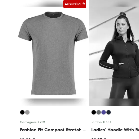
Ausverkauft
Gamegear
•
K939
Tombo
•
TL551
Fashion Fit Compact Stretch Tee