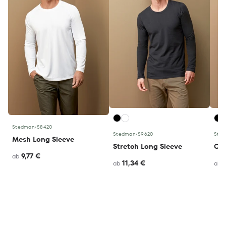
Stedman
•
S8420
Stedman
•
S9620
Ste
Mesh Long Sleeve
Stretch Long Sleeve
Cla
9,77 €
ab
11,34 €
ab
ab