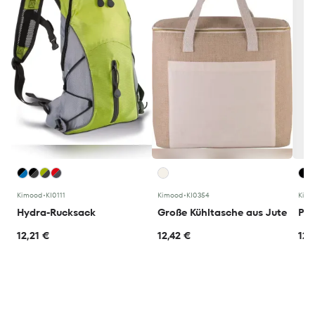
Kimood
•
KI0111
Kimood
•
KI0354
Kim
Hydra-Rucksack
Große Kühltasche aus Jute
12,21 €
12,42 €
12,